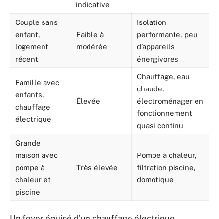
indicative
Couple sans
Isolation
enfant,
Faible à
performante, peu
logement
modérée
d’appareils
récent
énergivores
Chauffage, eau
Famille avec
chaude,
enfants,
Élevée
électroménager en
chauffage
fonctionnement
électrique
quasi continu
Grande
maison avec
Pompe à chaleur,
pompe à
Très élevée
filtration piscine,
chaleur et
domotique
piscine
Un foyer équipé d’un chauffage électrique