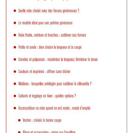
Quelle robe choisir avec des fesses généreuses ?
Le modèle idéal pour une poitrine généreuse
Robe fluide, ceinture et hanches : sublimer ses formes
Petite et ronde : bien choisir la longueur et la coupe
Grandes et pulpeuses : maximiser la longueur, féminiser la tenue
Couleurs et imprimés : affiner sans tricher
Matières : lesquelles privilégier pour sublimer la silhouette ?
Collants et leggings en hiver : quelles options ?
Accessoiriser sa robe quand on est ronde : mode d’emploi
Vestes : choisir la bonne coupe
Bijoux et accessoires : miser sur l’équilibre