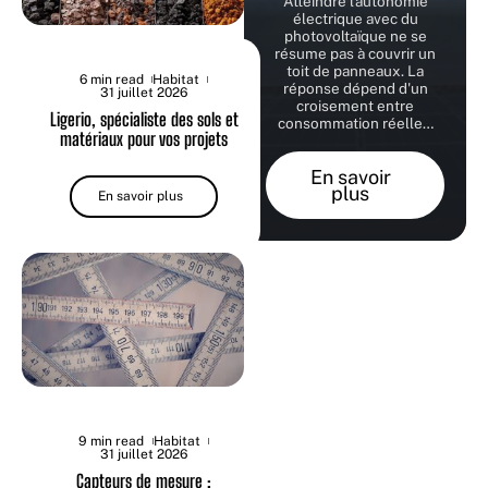
Atteindre l'autonomie
électrique avec du
photovoltaïque ne se
résume pas à couvrir un
toit de panneaux. La
6 min read
Habitat
réponse dépend d'un
31 juillet 2026
croisement entre
Ligerio, spécialiste des sols et
consommation réelle
…
matériaux pour vos projets
En savoir
plus
En savoir plus
9 min read
Habitat
31 juillet 2026
Capteurs de mesure :