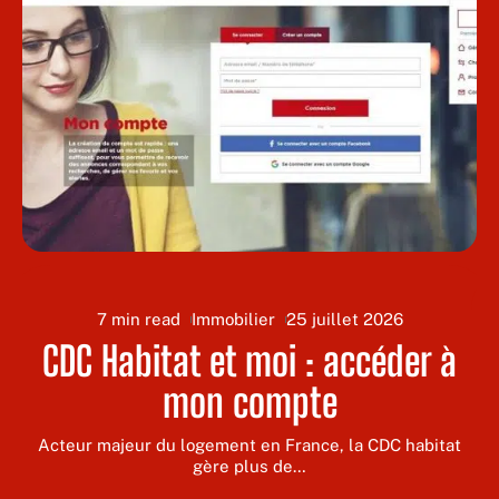
7 min read
Immobilier
25 juillet 2026
CDC Habitat et moi : accéder à
mon compte
Acteur majeur du logement en France, la CDC habitat
gère plus de
…