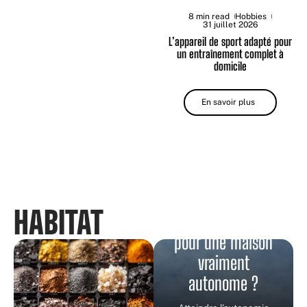
8 min read
Hobbies
31 juillet 2026
L’appareil de sport adapté pour
un entraînement complet à
domicile
En savoir plus
Combien de
HABITAT
panneaux solaires
pour une maison
vraiment
autonome ?