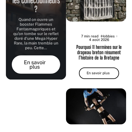
les collectionneurs
?
Quand on ouvre un
booster Flammes
Fantasmagoriques et
qu'on tombe sur le reflet
7 min read
Hobbies
doré d'une Mega Hyper
4 août 2026
Rare, la main tremble un
Pourquoi 11 hermines sur le
peu. Cette
…
drapeau breton résument
l’histoire de la Bretagne
En savoir
plus
En savoir plus