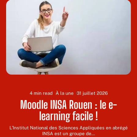
4 min read
À la une
31 juillet 2026
Moodle INSA Rouen : le e-
learning facile !
L’Institut National des Sciences Appliquées en abrégé
INSA est un groupe de
…