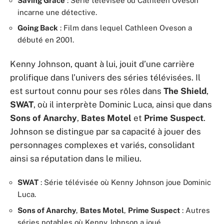
Saving Grace
: Série télévisée où Cathleen Oveson
incarne une détective.
Going Back
: Film dans lequel Cathleen Oveson a
débuté en 2001.
Kenny Johnson, quant à lui, jouit d’une carrière
prolifique dans l’univers des séries télévisées. Il
est surtout connu pour ses rôles dans
The Shield
,
SWAT
, où il interprète Dominic Luca, ainsi que dans
Sons of Anarchy
,
Bates Motel
et
Prime Suspect
.
Johnson se distingue par sa capacité à jouer des
personnages complexes et variés, consolidant
ainsi sa réputation dans le milieu.
SWAT
: Série télévisée où Kenny Johnson joue Dominic
Luca.
Sons of Anarchy
,
Bates Motel
,
Prime Suspect
: Autres
séries notables où Kenny Johnson a joué.