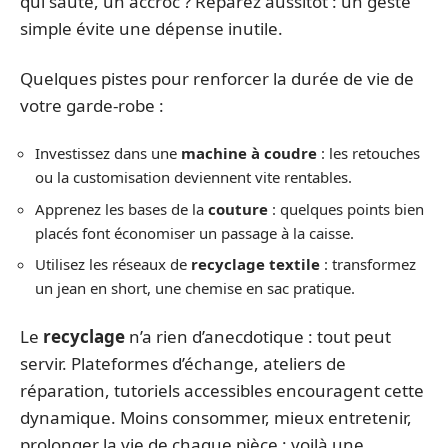
qui saute, un accroc ? Réparez aussitôt : un geste
simple évite une dépense inutile.
Quelques pistes pour renforcer la durée de vie de
votre garde-robe :
Investissez dans une
machine à coudre
: les retouches
ou la customisation deviennent vite rentables.
Apprenez les bases de la
couture
: quelques points bien
placés font économiser un passage à la caisse.
Utilisez les réseaux de
recyclage textile
: transformez
un jean en short, une chemise en sac pratique.
Le
recyclage
n’a rien d’anecdotique : tout peut
servir. Plateformes d’échange, ateliers de
réparation, tutoriels accessibles encouragent cette
dynamique. Moins consommer, mieux entretenir,
prolonger la vie de chaque pièce : voilà une