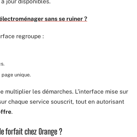
à jour disponibles.
lectroménager sans se ruiner ?
erface regroupe :
s.
 page unique.
de multiplier les démarches. L’interface mise sur
ur chaque service souscrit, tout en autorisant
offre
.
 forfait chez Orange ?