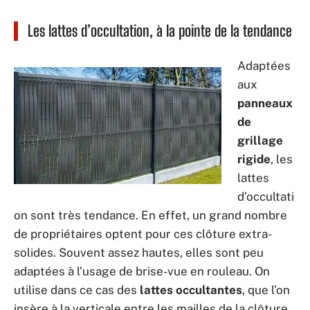
Les lattes d’occultation, à la pointe de la tendance
Adaptées
aux
panneaux
de
grillage
rigide
, les
lattes
d’occultati
on sont très tendance. En effet, un grand nombre
de propriétaires optent pour ces clôture extra-
solides. Souvent assez hautes, elles sont peu
adaptées à l’usage de brise-vue en rouleau. On
utilise dans ce cas des
lattes occultantes
, que l’on
insère à la verticale entre les mailles de la clôture.