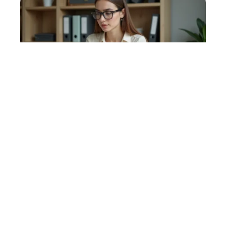
BUSINESS
Logiciels de comptabilité et de caisse :
quels sont les changements à prévoir ?
HABITAT