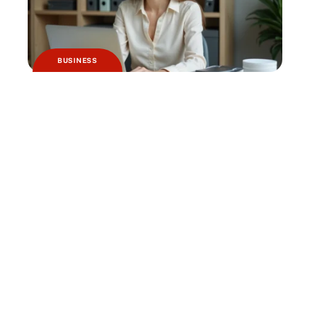
BUSINESS
Logiciels de comptabilité et de caisse :
quels sont les changements à prévoir ?
HABITAT
Pourquoi jardiner avec la lune ?