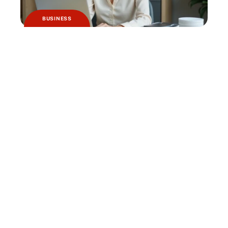
BUSINESS
Logiciels de comptabilité et de caisse :
quels sont les changements à prévoir ?
HABITAT
Pourquoi jardiner avec la lune ?