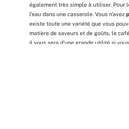
également très simple à utiliser. Pour
l’eau dans une casserole. Vous n’avez
p
existe toute une variété que vous pouv
matière de saveurs et de goûts, le café
il vous sera d’une grande utilité si vo
café à portée de main.
D'AUTRES ARTICLES
Pour un
Pourquoi jardiner avec la lune ?
pour la 