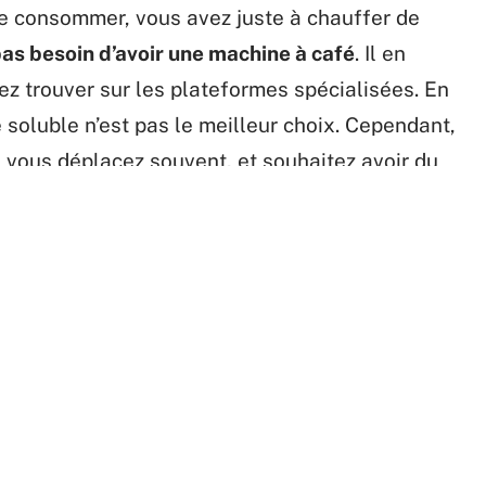
 le consommer, vous avez juste à chauffer de
as besoin d’avoir une machine à café
. Il en
ez trouver sur les plateformes spécialisées. En
 soluble n’est pas le meilleur choix. Cependant,
us vous déplacez souvent, et souhaitez avoir du
Comment choisir mon
e déco épurée, optez
barbecue en fonction de mon
peinture dépolluante !
jardin ?