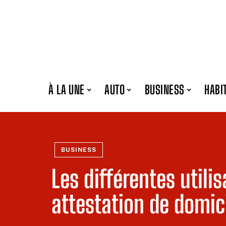
À LA UNE
AUTO
BUSINESS
HABI
BUSINESS
Les différentes utili
attestation de domici