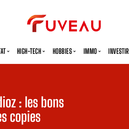
TAT
HIGH-TECH
HOBBIES
IMMO
INVESTIR
ioz : les bons
es copies