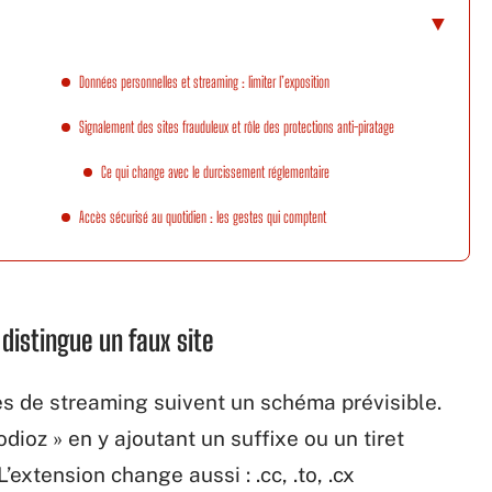
Données personnelles et streaming : limiter l’exposition
Signalement des sites frauduleux et rôle des protections anti-piratage
Ce qui change avec le durcissement réglementaire
Accès sécurisé au quotidien : les gestes qui comptent
distingue un faux site
s de streaming suivent un schéma prévisible.
ioz » en y ajoutant un suffixe ou un tiret
’extension change aussi : .cc, .to, .cx