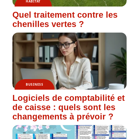
HABITAT
Quel traitement contre les
chenilles vertes ?
BUSINESS
Logiciels de comptabilité et
de caisse : quels sont les
changements à prévoir ?