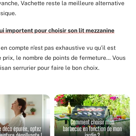
vanche, Vachette reste la meilleure alternative
sique.
ui importent pour choisir son lit mezzanine
e en compte n’est pas exhaustive vu qu’il est
e prix, le nombre de points de fermeture… Vous
an serrurier pour faire le bon choix.
Comment choisir mon
e déco épurée, optez
barbecue en fonction de mon
peinture dépolluante !
jardin ?