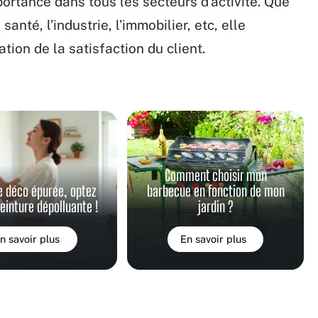
portance dans tous les secteurs d’activité. Que
a santé, l’industrie, l’immobilier, etc, elle
ion de la satisfaction du client.
Comment choisir mon
e déco épurée, optez
barbecue en fonction de mon
peinture dépolluante !
jardin ?
n savoir plus
En savoir plus