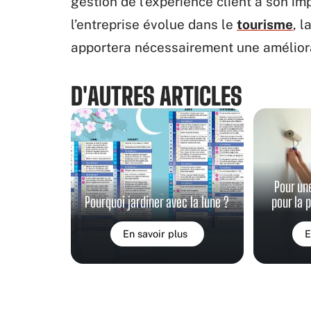
gestion de l’expérience client a son im
l’entreprise évolue dans le
tourisme
, l
apportera nécessairement une améliorat
D'AUTRES ARTICLES
Pour un
Pourquoi jardiner avec la lune ?
pour la 
En savoir plus
E