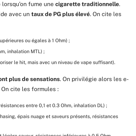
 lorsqu’on fume une
cigarette traditionnelle
.
uide avec un
taux de PG plus élevé
. On cite les
upérieures ou égales à 1 Ohm) ;
m, inhalation MTL) ;
iser le hit, mais avec un niveau de vape suffisant).
ont plus de sensations
. On privilégie alors les e-
. On cite les formules :
ésistances entre 0,1 et 0.3 Ohm, inhalation DL) ;
asing, épais nuage et saveurs présents, résistances
 légère saveur, résistances inférieures à 0.5 Ohm,