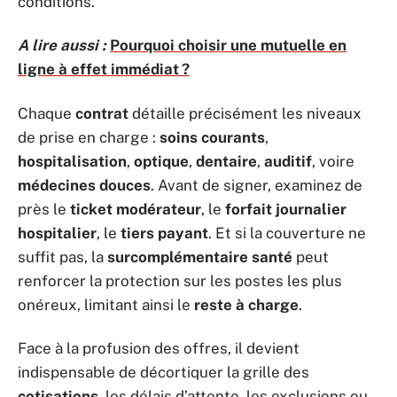
conditions.
A lire aussi :
Pourquoi choisir une mutuelle en
ligne à effet immédiat ?
Chaque
contrat
détaille précisément les niveaux
de prise en charge :
soins courants
,
hospitalisation
,
optique
,
dentaire
,
auditif
, voire
médecines douces
. Avant de signer, examinez de
près le
ticket modérateur
, le
forfait journalier
hospitalier
, le
tiers payant
. Et si la couverture ne
suffit pas, la
surcomplémentaire santé
peut
renforcer la protection sur les postes les plus
onéreux, limitant ainsi le
reste à charge
.
Face à la profusion des offres, il devient
indispensable de décortiquer la grille des
cotisations
, les délais d’attente, les exclusions ou