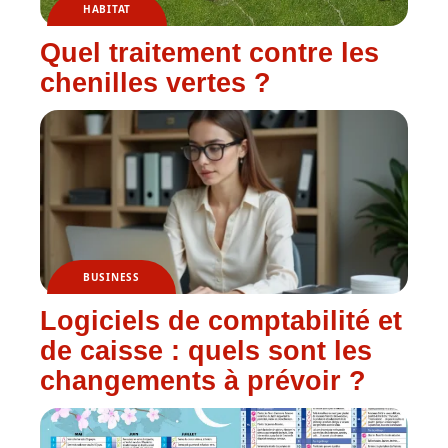
HABITAT
Quel traitement contre les
chenilles vertes ?
BUSINESS
Logiciels de comptabilité et
de caisse : quels sont les
changements à prévoir ?