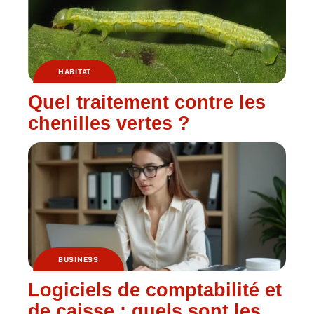
HABITAT
Quel traitement contre les
chenilles vertes ?
BUSINESS
Logiciels de comptabilité et
de caisse : quels sont les