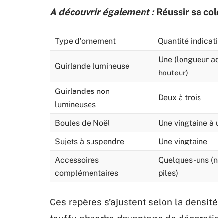
A découvrir également :
Réussir sa col
Type d’ornement
Quantité indicat
Une (longueur a
Guirlande lumineuse
hauteur)
Guirlandes non
Deux à trois
lumineuses
Boules de Noël
Une vingtaine à 
Sujets à suspendre
Une vingtaine
Accessoires
Quelques-uns (n
complémentaires
piles)
Ces repères s’ajustent selon la densité
touffu absorbe davantage de décoratio