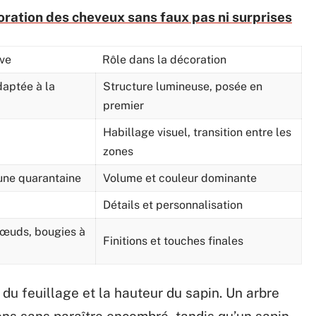
oration des cheveux sans faux pas ni surprises
ive
Rôle dans la décoration
daptée à la
Structure lumineuse, posée en
premier
Habillage visuel, transition entre les
zones
une quarantaine
Volume et couleur dominante
Détails et personnalisation
œuds, bougies à
Finitions et touches finales
 du feuillage et la hauteur du sapin. Un arbre
ns sans paraître encombré, tandis qu’un sapin