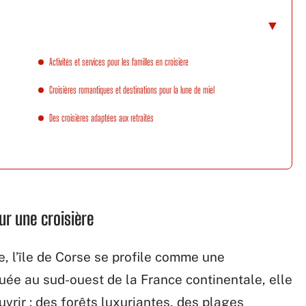
Activités et services pour les familles en croisière
Croisières romantiques et destinations pour la lune de miel
Des croisières adaptées aux retraités
ur une croisière
re, l’île de Corse se profile comme une
tuée au sud-ouest de la France continentale, elle
vrir : des forêts luxuriantes, des plages