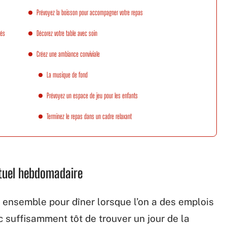
Prévoyez la boisson pour accompagner votre repas
rés
Décorez votre table avec soin
Créez une ambiance conviviale
La musique de fond
Prévoyez un espace de jeu pour les enfants
Terminez le repas dans un cadre relaxant
rituel hebdomadaire
us ensemble pour dîner lorsque l’on a des emplois
 suffisamment tôt de trouver un jour de la