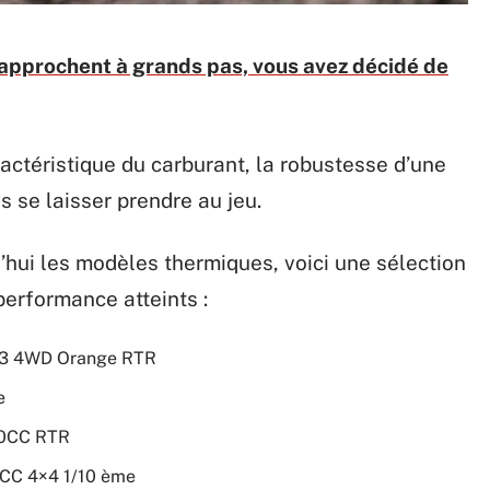
approchent à grands pas, vous avez décidé de
actéristique du carburant, la robustesse d’une
s se laisser prendre au jeu.
d’hui les modèles thermiques, voici une sélection
performance atteints :
m3 4WD Orange RTR
e
30CC RTR
3CC 4×4 1/10 ème