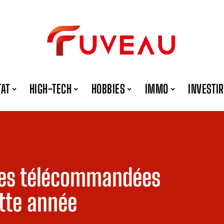
TAT
HIGH-TECH
HOBBIES
IMMO
INVESTIR
ures télécommandées
tte année