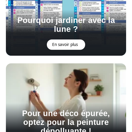
Pourquoi jardiner avec la
lune ?
En savoir plus
Pour une déco épurée,
optez pour la peinture
dépolluante !