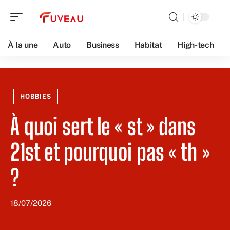
À la une
Auto
Business
Habitat
High-tech
HOBBIES
À quoi sert le « st » dans
21st et pourquoi pas « th »
?
18/07/2026