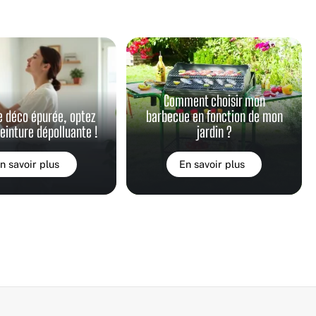
Comment choisir mon
e déco épurée, optez
barbecue en fonction de mon
peinture dépolluante !
jardin ?
n savoir plus
En savoir plus