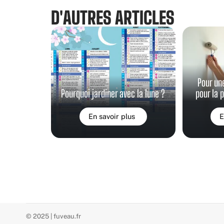
D'AUTRES ARTICLES
Pour un
Pourquoi jardiner avec la lune ?
pour la 
En savoir plus
E
© 2025 | fuveau.fr