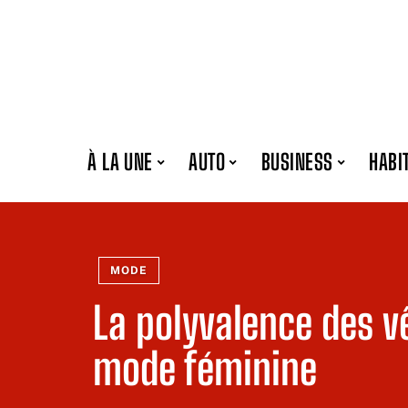
À LA UNE
AUTO
BUSINESS
HABI
MODE
La polyvalence des v
mode féminine