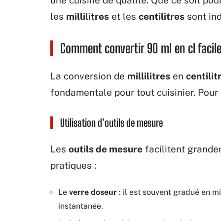
les
millilitres
et les
centilitres
sont in
Comment convertir 90 ml en cl faci
La conversion de
millilitres
en
centilit
fondamentale pour tout cuisinier. Pour co
Utilisation d’outils de mesure
Les
outils de mesure
facilitent grande
pratiques :
Le
verre doseur
: il est souvent gradué en mi
instantanée.