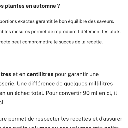
s plantes en automne ?
portions exactes garantit le bon équilibre des saveurs.
nt les mesures permet de reproduire fidèlement les plats.
recte peut compromettre le succès de la recette.
itres
et en
centilitres
pour garantir une
sserie. Une différence de quelques millilitres
 un échec total. Pour convertir 90 ml en cl, il
l.
re permet de respecter les recettes et d’assurer
r des petits volumes ou des volumes très petits,