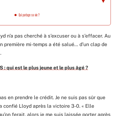
Qui partage sa vie ?
d n’a pas cherché à s’excuser ou à s’effacer. Au
 en première mi-temps a été salué… d’un clap de
.
 qui est le plus jeune et le plus âgé ?
pas en prendre le crédit. Je ne suis pas sûr que
 confié Lloyd après la victoire 3-0. « Elle
qu’on ferait, alors je me suis laissée porter après