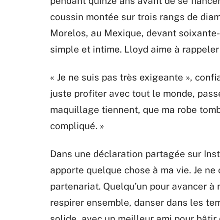
pendant quinze ans avant de se fiancer
coussin montée sur trois rangs de diama
Morelos, au Mexique, devant soixante-
simple et intime. Lloyd aime à rappeler 
« Je ne suis pas très exigeante », confi
juste profiter avec tout le monde, pas
maquillage tiennent, que ma robe tombe
compliqué. »
Dans une déclaration partagée sur Instag
apporte quelque chose à ma vie. Je ne 
partenariat. Quelqu’un pour avancer à m
respirer ensemble, danser dans les te
solide, avec un meilleur ami pour bâti