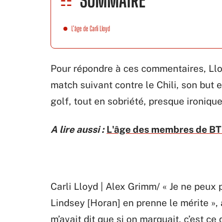
SOMMAIRE
L’âge de Carli Lloyd
Pour répondre à ces commentaires, Lloy
match suivant contre le Chili, son but
golf, tout en sobriété, presque ironique
A lire aussi :
L'âge des membres de BTS :
Carli Lloyd | Alex Grimm/ « Je ne peux 
Lindsey [Horan] en prenne le mérite », a
m’avait dit que si on marquait, c’est ce 