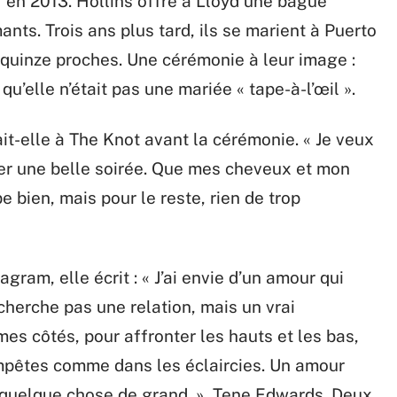
 en 2013. Hollins offre à Lloyd une bague
nts. Trois ans plus tard, ils se marient à Puerto
quinze proches. Une cérémonie à leur image :
qu’elle n’était pas une mariée « tape-à-l’œil ».
ait-elle à The Knot avant la cérémonie. « Je veux
ser une belle soirée. Que mes cheveux et mon
 bien, mais pour le reste, rien de trop
ram, elle écrit : « J’ai envie d’un amour qui
cherche pas une relation, mais un vrai
es côtés, pour affronter les hauts et les bas,
mpêtes comme dans les éclaircies. Un amour
r quelque chose de grand. », Tene Edwards. Deux