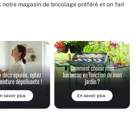
ns notre magasin de bricolage préféré et on fait
Comment choisir mon
e déco épurée, optez
barbecue en fonction de mon
peinture dépolluante !
jardin ?
n savoir plus
En savoir plus