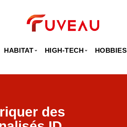
HABITAT
HIGH-TECH
HOBBIES
riquer des
alisés ID