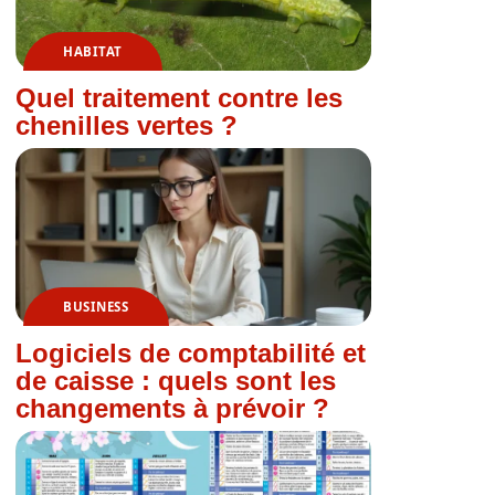
HABITAT
Quel traitement contre les
chenilles vertes ?
BUSINESS
Logiciels de comptabilité et
de caisse : quels sont les
changements à prévoir ?