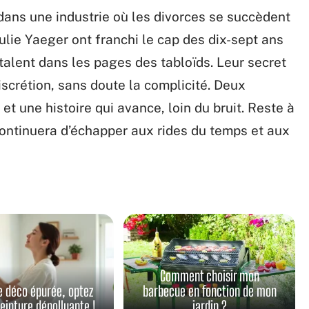
n dans une industrie où les divorces se succèdent
ulie Yaeger ont franchi le cap des dix-sept ans
alent dans les pages des tabloïds. Leur secret
discrétion, sans doute la complicité. Deux
 et une histoire qui avance, loin du bruit. Reste à
continuera d’échapper aux rides du temps et aux
Comment choisir mon
e déco épurée, optez
barbecue en fonction de mon
peinture dépolluante !
jardin ?