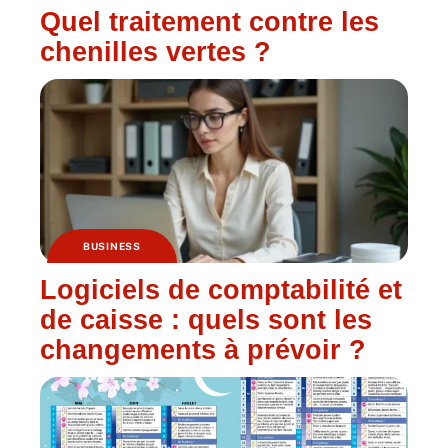
Quel traitement contre les
chenilles vertes ?
BUSINESS
Logiciels de comptabilité et
de caisse : quels sont les
changements à prévoir ?