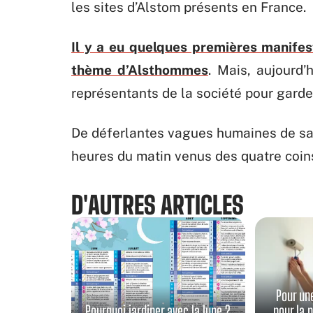
les sites d’Alstom présents en France.
Il y a eu quelques premières manifest
thème d’Alsthommes
. Mais, aujourd’
représentants de la société pour garde
De déferlantes vagues humaines de sal
heures du matin venus des quatre coin
D'AUTRES ARTICLES
Pour un
Pourquoi jardiner avec la lune ?
pour la 