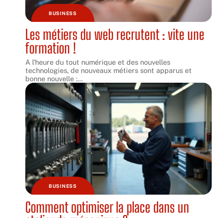
BUSINESS
Les métiers du web recrutent : vite une
formation !
A l'heure du tout numérique et des nouvelles
technologies, de nouveaux métiers sont apparus et
bonne nouvelle :
…
BUSINESS
Comment optimiser la place dans un