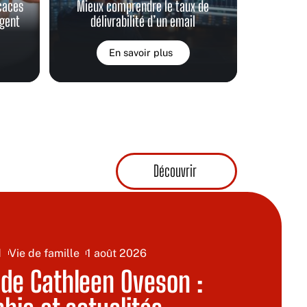
icaces
Mieux comprendre le taux de
rgent
délivrabilité d’un email
En savoir plus
Découvrir
d
Vie de famille
1 août 2026
e Cathleen Oveson :