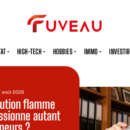
TAT
HIGH-TECH
HOBBIES
IMMO
INVESTIR
7 août 2026
lution flamme
ssionne autant
nneurs ?