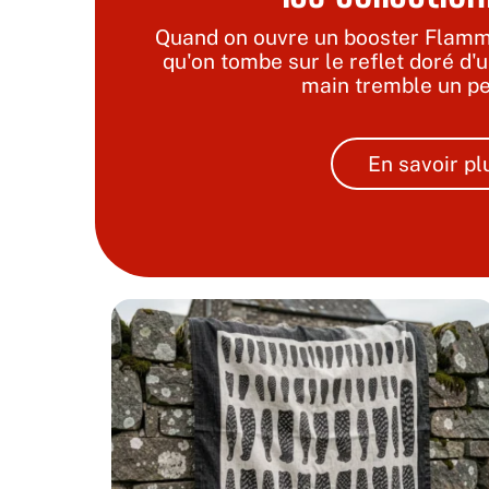
Quand on ouvre un booster Flam
qu'on tombe sur le reflet doré d
main tremble un pe
En savoir pl