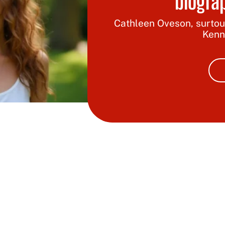
biograp
Cathleen Oveson, surtou
Kenn