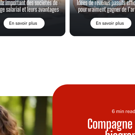
ôle important des sociétés de
Idées de revenus passifs eff
ge salarial et leurs avantages
pour vraiment gagner de l’a
En savoir plus
En savoir plus
6 min rea
Compagne d