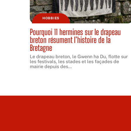
HOBBIES
Pourquoi 11 hermines sur le drapeau
breton résument l’histoire de la
Bretagne
Le drapeau breton, le Gwenn ha Du, flotte sur
les festivals, les stades et les façades de
mairie depuis des
…