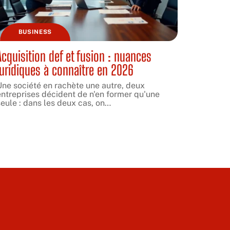
BUSINESS
Acquisition def et fusion : nuances
juridiques à connaître en 2026
Une société en rachète une autre, deux
entreprises décident de n'en former qu'une
eule : dans les deux cas, on
…