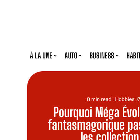
À LA UNE
AUTO
BUSINESS
HABI
8 min read
Hobbies
Pourquoi Méga Évo
fantasmagorique pa
les collectio