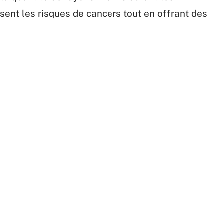
sent les risques de cancers tout en offrant des
Comment choisir mon
e déco épurée, optez
barbecue en fonction de mon
peinture dépolluante !
jardin ?
n savoir plus
En savoir plus