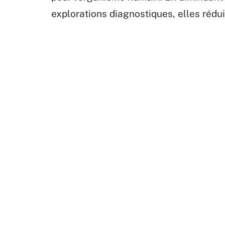
explorations diagnostiques, elles rédui
images haute résolution.
D'AUTRES ARTICLES
Pour un
Pourquoi jardiner avec la lune ?
pour la 
En savoir plus
E