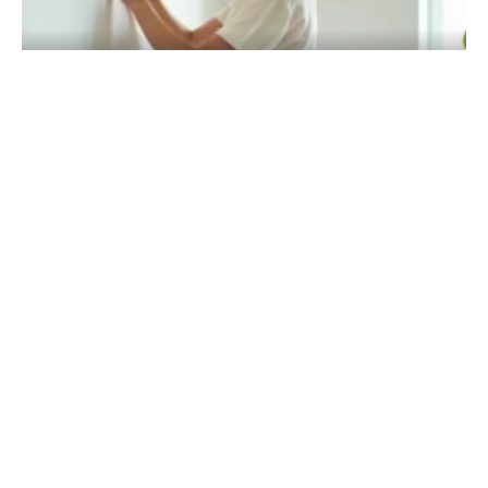
Pour une déco épurée, optez pour la
peinture dépolluante !
En savoir plus
Comment choisir mon barbecue en
fonction de mon jardin ?