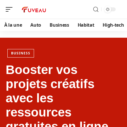
À la une
Auto
Business
Habitat
High-tech
BUSINESS
Booster vos
projets créatifs
avec les
ressources
gratuites en ligne