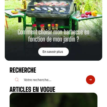
Comment choisir mon barbecue en
fonction de mon jardin ?
En savoir plus
RECHERCHE
ARTICLES EN VOGUE