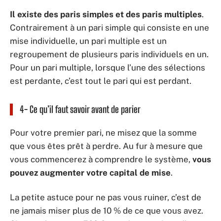
Il existe des paris simples et des paris multiples
.
Contrairement à un pari simple qui consiste en une
mise individuelle, un pari multiple est un
regroupement de plusieurs paris individuels en un.
Pour un pari multiple, lorsque l’une des sélections
est perdante, c’est tout le pari qui est perdant.
4- Ce qu’il faut savoir avant de parier
Pour votre premier pari, ne misez que la somme
que vous êtes prêt à perdre. Au fur à mesure que
vous commencerez à comprendre le système,
vous
pouvez augmenter votre capital de mise
.
La petite astuce pour ne pas vous ruiner, c’est de
ne jamais miser plus de 10 % de ce que vous avez.