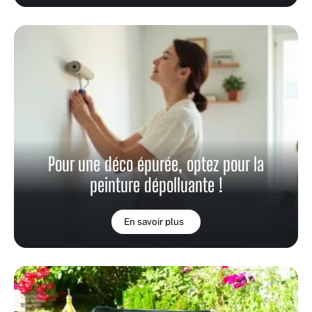
Pour une déco épurée, optez pour la
peinture dépolluante !
En savoir plus