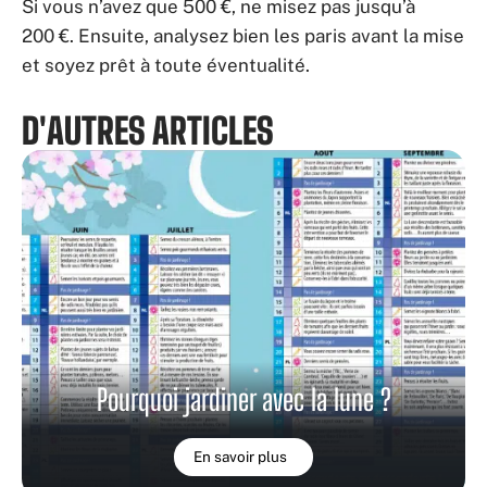
Si vous n’avez que 500 €, ne misez pas jusqu’à
200 €. Ensuite, analysez bien les paris avant la mise
et soyez prêt à toute éventualité.
D'AUTRES ARTICLES
Pourquoi jardiner avec la lune ?
En savoir plus