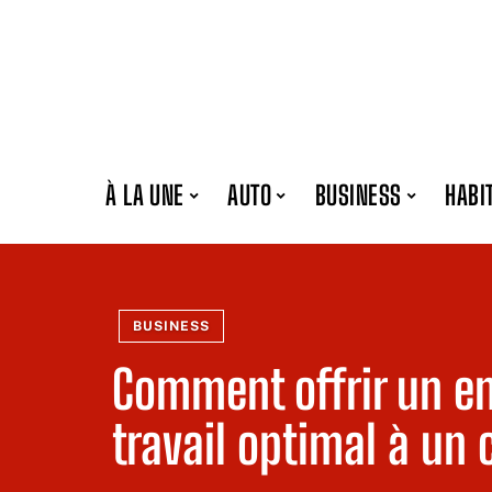
À LA UNE
AUTO
BUSINESS
HABI
BUSINESS
Comment offrir un e
travail optimal à un c