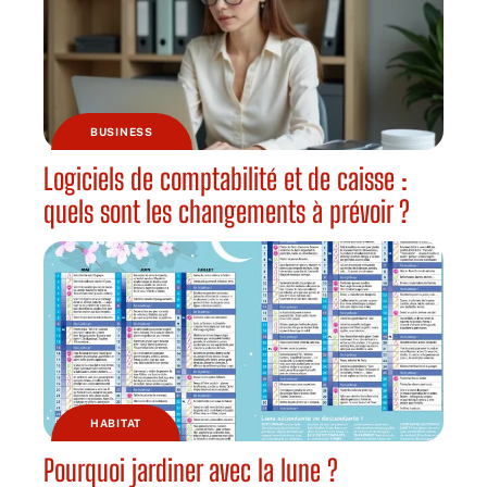
BUSINESS
Logiciels de comptabilité et de caisse :
quels sont les changements à prévoir ?
HABITAT
Pourquoi jardiner avec la lune ?