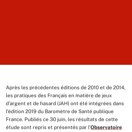
Après les précédentes éditions de 2010 et de 2014,
les pratiques des Français en matière de jeux
d’argent et de hasard (JAH) ont été intégrées dans
l’édition 2019 du Baromètre de Santé publique
France. Publiés ce 30 juin, les résultats de cette
étude sont repris et présentés par l’
Observatoire