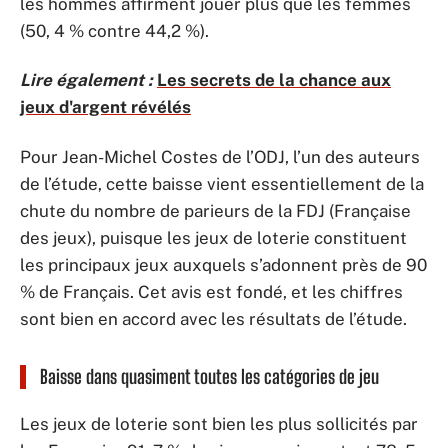
les hommes affirment jouer plus que les femmes
(50, 4 % contre 44,2 %).
Lire également :
Les secrets de la chance aux
jeux d'argent révélés
Pour Jean-Michel Costes de l’ODJ, l’un des auteurs
de l’étude, cette baisse vient essentiellement de la
chute du nombre de parieurs de la FDJ (Française
des jeux), puisque les jeux de loterie constituent
les principaux jeux auxquels s’adonnent près de 90
% de Français. Cet avis est fondé, et les chiffres
sont bien en accord avec les résultats de l’étude.
Baisse dans quasiment toutes les catégories de jeu
Les jeux de loterie sont bien les plus sollicités par