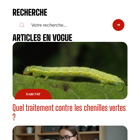
RECHERCHE
ARTICLES EN VOGUE
HABITAT
Quel traitement contre les chenilles vertes
?