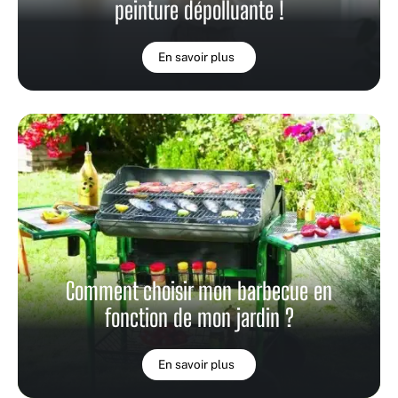
peinture dépolluante !
En savoir plus
Comment choisir mon barbecue en
fonction de mon jardin ?
En savoir plus