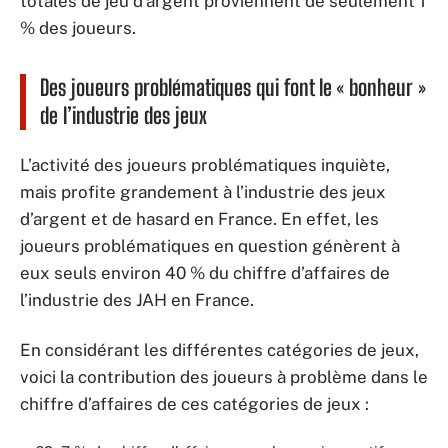
totales de jeu d’argent proviennent de seulement 1
% des joueurs.
Des joueurs problématiques qui font le « bonheur »
de l’industrie des jeux
L’activité des joueurs problématiques inquiète,
mais profite grandement à l’industrie des jeux
d’argent et de hasard en France. En effet, les
joueurs problématiques en question génèrent à
eux seuls environ 40 % du chiffre d’affaires de
l’industrie des JAH en France.
En considérant les différentes catégories de jeux,
voici la contribution des joueurs à problème dans le
chiffre d’affaires de ces catégories de jeux :