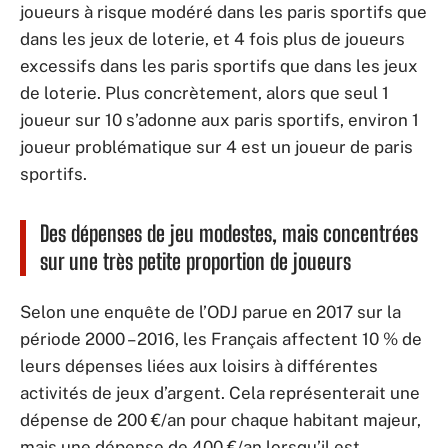
joueurs à risque modéré dans les paris sportifs que
dans les jeux de loterie, et 4 fois plus de joueurs
excessifs dans les paris sportifs que dans les jeux
de loterie. Plus concrètement, alors que seul 1
joueur sur 10 s’adonne aux paris sportifs, environ 1
joueur problématique sur 4 est un joueur de paris
sportifs.
Des dépenses de jeu modestes, mais concentrées
sur une très petite proportion de joueurs
Selon une enquête de l’ODJ parue en 2017 sur la
période 2000 – 2016, les Français affectent 10 % de
leurs dépenses liées aux loisirs à différentes
activités de jeux d’argent. Cela représenterait une
dépense de 200 €/an pour chaque habitant majeur,
mais une dépense de 400 €/an lorsqu’il est