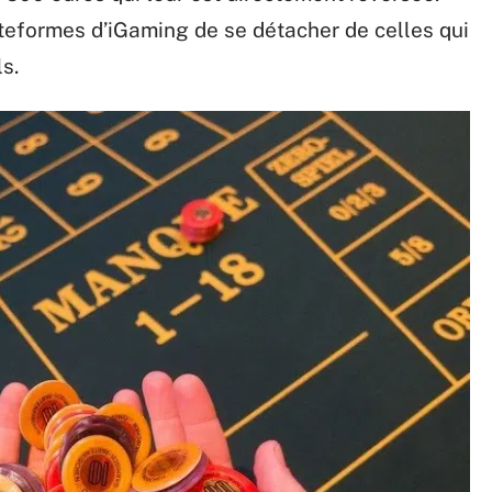
teformes d’iGaming de se détacher de celles qui
s.