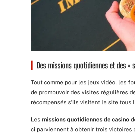
Des missions quotidiennes et des « 
Tout comme pour les jeux vidéo, les f
de promouvoir des visites régulières de
récompensés s’ils visitent le site tous l
Les
missions quotidiennes de casino
do
ci parviennent à obtenir trois victoire