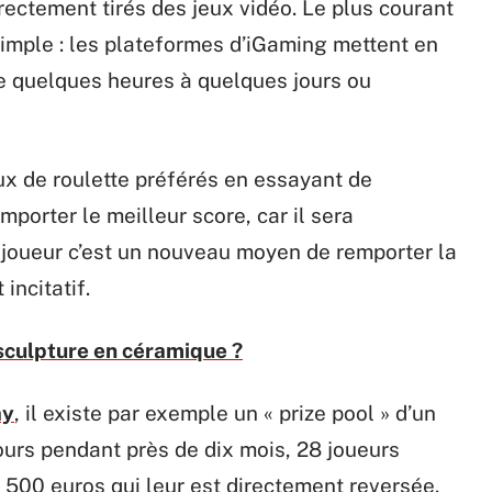
ectement tirés des jeux vidéo. Le plus courant
t simple : les plateformes d’iGaming mettent en
de quelques heures à quelques jours ou
ux de roulette préférés en essayant de
porter le meilleur score, car il sera
e joueur c’est un nouveau moyen de remporter la
incitatif.
culpture en céramique ?
ay
, il existe par exemple un « prize pool » d’un
 jours pendant près de dix mois, 28 joueurs
500 euros qui leur est directement reversée.