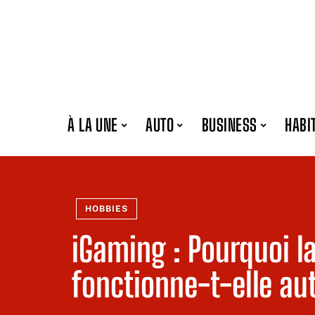
À LA UNE
AUTO
BUSINESS
HABI
HOBBIES
iGaming : Pourquoi la
fonctionne-t-elle au