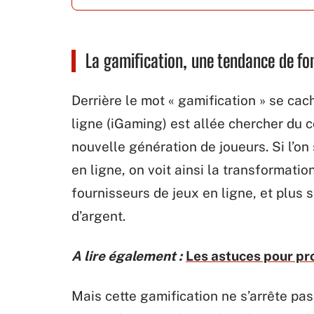
La gamification, une tendance de fo
Derrière le mot « gamification » se cach
ligne (iGaming) est allée chercher du 
nouvelle génération de joueurs. Si l’on
en ligne, on voit ainsi la transformat
fournisseurs de jeux en ligne, et plu
d’argent.
A lire également :
Les astuces pour pr
Mais cette gamification ne s’arrête pa