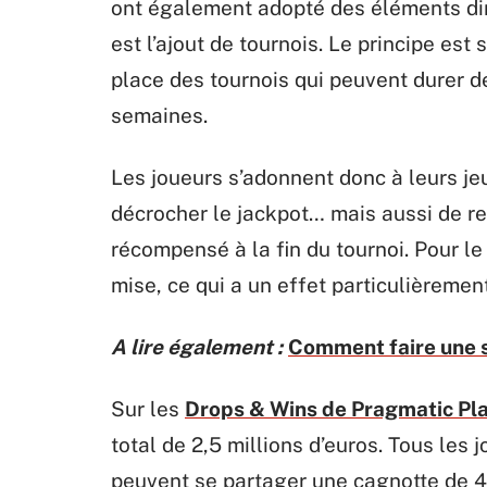
ont également adopté des éléments dir
est l’ajout de tournois. Le principe es
place des tournois qui peuvent durer 
semaines.
Les joueurs s’adonnent donc à leurs je
décrocher le jackpot… mais aussi de rem
récompensé à la fin du tournoi. Pour l
mise, ce qui a un effet particulièrement 
A lire également :
Comment faire une s
Sur les
Drops & Wins de Pragmatic Pl
total de 2,5 millions d’euros. Tous les
peuvent se partager une cagnotte de 4 