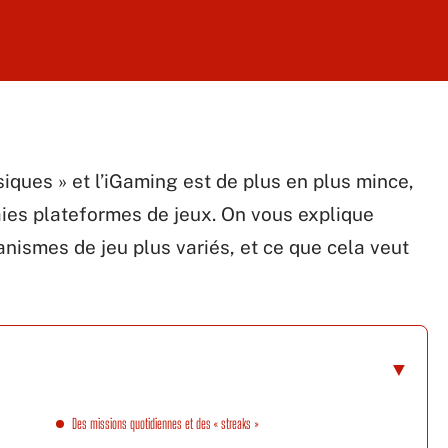
siques » et l’iGaming est de plus en plus mince,
aies plateformes de jeux. On vous explique
anismes de jeu plus variés, et ce que cela veut
Des missions quotidiennes et des « streaks »