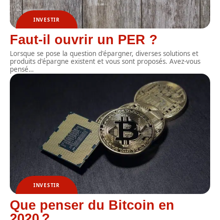
INVESTIR
Faut-il ouvrir un PER ?
Lorsque se pose la question d'épargner, diverses solutions et
produits d'épargne existent et vous sont proposés. Avez-vous
pensé
…
INVESTIR
Que penser du Bitcoin en
2020 ?