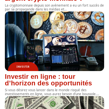
La cryptomonnaie depuis son avènement a eu un fort succès de
par sa propagande dans les médias et
…
INVESTIR
Investir en ligne : tour
d’horizon des opportunités
Si vous désirez vous lancer dans le monde risqué des
investissements en ligne, vous aurez besoin d’une boussole.
…