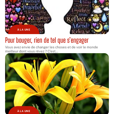
À LA UNE
Pour bouger, rien de tel que s’engager
Vous avez envie de changer les choses et de voir le monde
meilleur dont vous rêvez ? C’est
…
À LA UNE