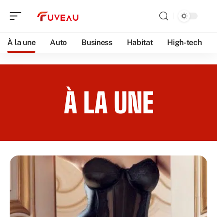
À la une
Auto
Business
Habitat
High-tech
À LA UNE