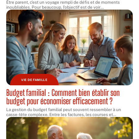
Être parent, c'est un voyage rempli de défis et de moments
inoubliables. Pour beaucoup, l'objectif est de voir
…
VIE DE FAMILLE
Budget familial : Comment bien établir son
budget pour économiser efficacement ?
La gestion du budget familial peut souvent ressembler à un
casse-tête complexe. Entre les factures, les courses et
…